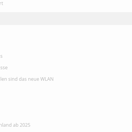
rt
us
usse
säulen sind das neue WLAN
chland ab 2025