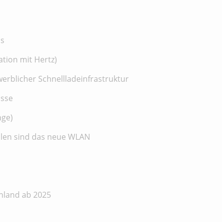
us
ation mit Hertz)
erblicher Schnellladeinfrastruktur
usse
nge)
säulen sind das neue WLAN
chland ab 2025