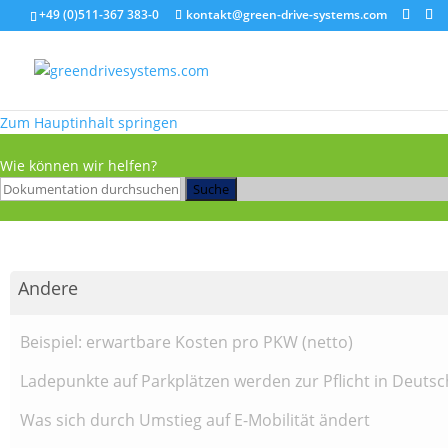
+49 (0)511-367 383-0
kontakt@green-drive-systems.com
Zum Hauptinhalt springen
Wie können wir helfen?
Suche
Andere
Beispiel: erwartbare Kosten pro PKW (netto)
Ladepunkte auf Parkplätzen werden zur Pflicht in Deuts
Was sich durch Umstieg auf E-Mobilität ändert