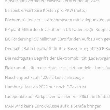
Amsterdam verbietet teilweise Verbrenner ab 2025
Beispiel: erwartbare Kosten pro PKW (netto)
Bochum rüstet vier Laternenmasten mit Ladepunkten a
BP plant Milliarden-Investition in US-Ladenetz (In Kooper
DC Förderung 150 Millionen Euro für den Aufbau von gew
Deutsche Bahn beschafft für ihre Bussparte gut 250 E-B
Die wichtigsten Begriffe der Elektromobilität (Ladevorgä
Elektromobilität in der Hotellerie: Jetzt handeln - Lade
Flaschenpost kauft 1.000 E-Lieferfahrzeuge
Hamburg lässt ab 2025 nur noch E-Taxen zu
Ladepunkte auf Parkplätzen werden zur Pflicht in Deuts
MAN wird keine Euro-7-Busse auf die Straße bringen