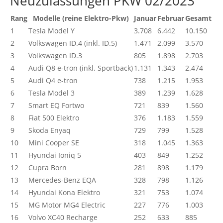
Neuzulassungen PKW 02/2023
Rang
Modelle (reine Elektro-Pkw)
Januar
Februar
Gesamt
1
Tesla Model Y
3.708
6.442
10.150
2
Volkswagen ID.4 (inkl. ID.5)
1.471
2.099
3.570
3
Volkswagen ID.3
805
1.898
2.703
4
Audi Q8 e-tron (inkl. Sportback)
1.131
1.343
2.474
5
Audi Q4 e-tron
738
1.215
1.953
6
Tesla Model 3
389
1.239
1.628
7
Smart EQ Fortwo
721
839
1.560
8
Fiat 500 Elektro
376
1.183
1.559
9
Skoda Enyaq
729
799
1.528
10
Mini Cooper SE
318
1.045
1.363
11
Hyundai Ioniq 5
403
849
1.252
12
Cupra Born
281
898
1.179
13
Mercedes-Benz EQA
328
798
1.126
14
Hyundai Kona Elektro
321
753
1.074
15
MG Motor MG4 Electric
227
776
1.003
16
Volvo XC40 Recharge
252
633
885