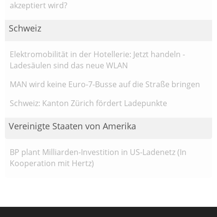
akzeptiert wird?
Schweiz
Elektromobilität in der Hotellerie: Jetzt handeln -
Ladesäulen sind das neue WLAN
MAN wird keine Euro-7-Busse auf die Straße bringen
Schweiz: Kanton Zürich fördert Ladepunkte
Vereinigte Staaten von Amerika
BP plant Milliarden-Investition in US-Ladenetz (In
Kooperation mit Hertz)