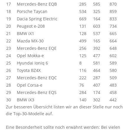
17
Mercedes-Benz EQB
285
585
870
18
Porsche Taycan
534
325
859
19
Dacia Spring Electric
669
164
833
20
Peugeot e-208
131
603
734
21
BMW iX1
128
537
665
22
Mazda MX-30
499
165
664
23
Mercedes-Benz EQE
256
392
648
24
Opel Mokka-e
125
477
602
25
Hyundai Ioniq 6
8
581
589
26
Toyota BZ4X
116
464
580
27
Mercedes-Benz EQC
222
287
509
28
Opel Corsa-e
76
407
483
29
Mercedes-Benz EQS
284
174
458
30
BMW iX3
140
302
442
Zur besseren Übersicht listen wir an dieser Stelle nur noch
die Top-30-Modelle auf.
Eine Besonderheit sollte noch erwähnt werden: Bei vielen