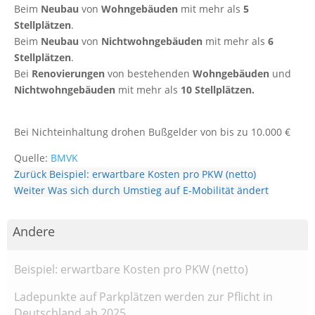
Beim
Neubau
von
Wohngebäuden
mit mehr als
5
Stellplätzen
.
Beim
Neubau
von
Nichtwohngebäuden
mit mehr als
6
Stellplätzen
.
Bei
Renovierungen
von bestehenden
Wohngebäuden
und
Nichtwohngebäuden
mit mehr als
10 Stellplätzen.
Bei Nichteinhaltung drohen Bußgelder von bis zu 10.000 €
Quelle:
BMVK
Zurück
Beispiel: erwartbare Kosten pro PKW (netto)
Weiter
Was sich durch Umstieg auf E-Mobilität ändert
Andere
Beispiel: erwartbare Kosten pro PKW (netto)
Ladepunkte auf Parkplätzen werden zur Pflicht in
Deutschland ab 2025