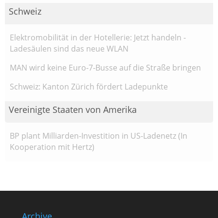
Schweiz
Elektromobilität in der Hotellerie: Jetzt handeln -
Ladesäulen sind das neue WLAN
MAN wird keine Euro-7-Busse auf die Straße bringen
Schweiz: Kanton Zürich fördert Ladepunkte
Vereinigte Staaten von Amerika
BP plant Milliarden-Investition in US-Ladenetz (In
Kooperation mit Hertz)
Archive