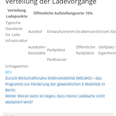
Verteilung der Ladevorgänge
Verteilung
Öffentliche Aufstellungsorte 15%
Ladepunkte
Typische
Standorte
Autohof
Einkaufszentren
Straßenrand
Einzel-/D
für Lade-
Infrastruktur
Autobahn-
Öffentliche
Stellplatz
Parkplätze
Raststätte
Parkplätze
Eigenhei
Parkhäuser
Schlagwörter:
BEV
Zurück
Wirtschaftsnahe Elektromobilität (WELMO) – das
Programm zur Förderung der gewerblichen E-Mobilität in
Berlin
Weiter
Woran kann es liegen, dass meine Ladekarte nicht
akzeptiert wird?